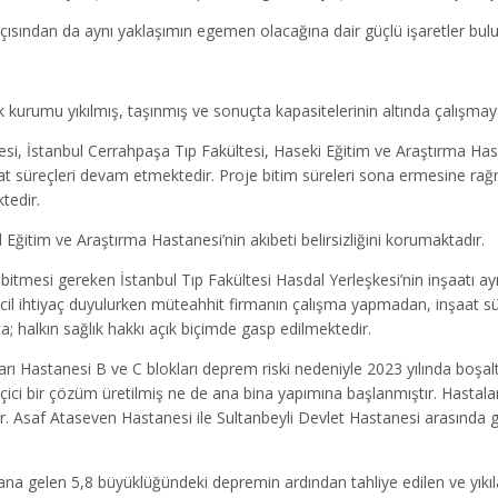
sından da aynı yaklaşımın egemen olacağına dair güçlü işaretler bul
k kurumu yıkılmış, taşınmış ve sonuçta kapasitelerinin altında çalışmay
esi, İstanbul Cerrahpaşa Tıp Fakültesi, Haseki Eğitim ve Araştırma Hast
at süreçleri devam etmektedir. Proje bitim süreleri sona ermesine rağ
edir.
al Eğitim ve Araştırma Hastanesi’nin akıbeti belirsizliğini korumaktadır.
n bitmesi gereken İstanbul Tıp Fakültesi Hasdal Yerleşkesi’nin inşaatı ayn
cil ihtiyaç duyulurken müteahhit firmanın çalışma yapmadan, inşaat sü
halkın sağlık hakkı açık biçimde gasp edilmektedir.
ı Hastanesi B ve C blokları deprem riski nedeniyle 2023 yılında boşalt
çici bir çözüm üretilmiş ne de ana bina yapımına başlanmıştır. Hastalar
r. Asaf Ataseven Hastanesi ile Sultanbeyli Devlet Hastanesi arasında 
na gelen 5,8 büyüklüğündeki depremin ardından tahliye edilen ve yıkıla