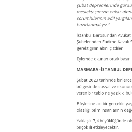
şubat depremlerinde gördük.
meslektaşımızın enkaz altın
sorumlularının adil yargıla
hazırlanmalıyız.”
İstanbul Barosu’ndan Avukat 
Şubelerinden Fadime Kavak Se
gerektiğinin altını çizdiler.
Eylemde okunan ortak basın a
MARMARA–İSTANBUL DEPRE
Şubat 2023 tarihinde binlerc
bölgesinde sosyal ve ekonom
veren bir tablo ne yazık ki b
Böylesine acı bir gerçekle ya
olasılığı bilim insanlarının d
Yaklaşık 7,4 büyüklüğünde o
birçok ili etkileyecektir.