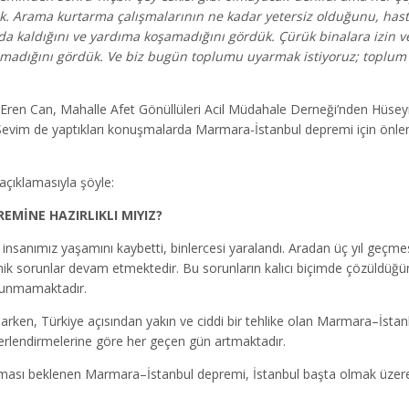
 Arama kurtarma çalışmalarının ne kadar yetersiz olduğunu, hastan
da kaldığını ve yardıma koşamadığını gördük. Çürük binalara izin v
nmadığını gördük. Ve biz bugün toplumu uyarmak istiyoruz; toplum
Eren Can, Mahalle Afet Gönüllüleri Acil Müdahale Derneği’nden Hüsey
vim de yaptıkları konuşmalarda Marmara-İstanbul depremi için önlem
çıklamasıyla şöyle:
MİNE HAZIRLIKLI MIYIZ?
e insanımız yaşamını kaybetti, binlercesi yaralandı. Aradan üç yıl ge
ik sorunlar devam etmektedir. Bu sorunların kalıcı biçimde çözüldü
ulunmamaktadır.
şarken, Türkiye açısından yakın ve ciddi bir tehlike olan Marmara–İst
eğerlendirmelerine göre her geçen gün artmaktadır.
lması beklenen Marmara–İstanbul depremi, İstanbul başta olmak üzer