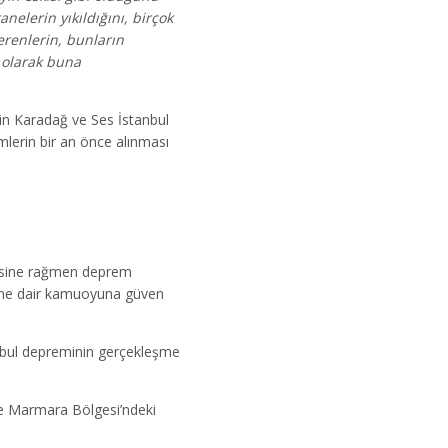
elerin yıkıldığını, birçok
erenlerin, bunların
 olarak buna
in Karadağ ve Ses İstanbul
lerin bir an önce alınması
çmesine rağmen deprem
ğüne dair kamuoyuna güven
anbul depreminin gerçekleşme
e Marmara Bölgesi’ndeki