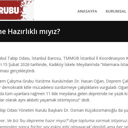
ANASAYFA
KURUMSAL
 Hazırlıklı mıyız?
ul Tabip Odası, İstanbul Barosu, TMMOB İstanbul İl Koordinasyon Ku
ri 15 Şubat 2026 tarihinde, Kadıköy İskele Meydanı’nda “Marmara-İstan
aması gerçekleştirdi.
m Çalışma Grubu Yürütme Kurulu’ndan Dr. Hasan Oğan, Deprem Çalış
 demokratik kitle mücadelesi sürdürmeye çalıştıklarını vurguladı. Oğan,
nda tüm uyarılara rağmen 11 ilde meydana gelen depremde ne yazık ki 
r olarak aynı akıbeti yaşamak istemiyoruz” dedi.
abip Odası Yönetim Kurulu Başkanı Dr. Osman Küçükosmanoğlu da şu a
r. Ve biz ‘bu depreme hazır mıyız?’ diye topluma sormak istiyoruz.
eminden sonra ‘hiçbir şey eskisi gibi olmayacak’ denildi ama her şe