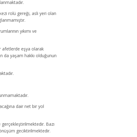
lanmaktadır.
i rolü gereği, asli yeri olan
ğlanmamıştır.
umlarının yıkımı ve
 afetlerde eşya olarak
arın da yaşam hakkı olduğunun
ktadır.
lunmamaktadır.
cağına dair net bir yol
gerçekleştirilmektedir. Bazı
önüşüm geciktirilmektedir.