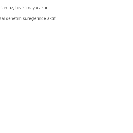
kılamaz, bırakılmayacaktır.
usal denetim süreçlerinde aktif