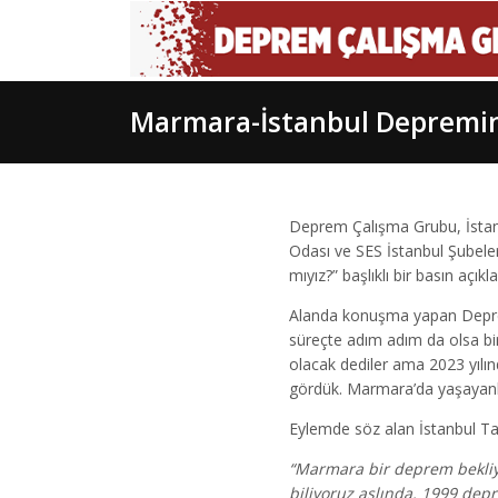
Marmara-İstanbul Depremine
Deprem Çalışma Grubu, İstanb
Odası ve SES İstanbul Şubele
mıyız?” başlıklı bir basın açıkl
Alanda konuşma yapan Depre
süreçte adım adım da olsa bir
olacak dediler ama 2023 yılı
gördük. Marmara’da yaşayanla
Eylemde söz alan İstanbul T
“Marmara bir deprem bekliyo
biliyoruz aslında. 1999 depr