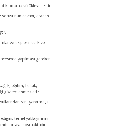
aotik ortama sürükleyecektir.
ız sorusunun cevabı, aradan
tır.
lar ve ekipler nicelik ve
 öncesinde yapılması gereken
ğlık, eğitim, hukuk,
eği gözlemlenmektedir.
oşullarından rant yaratmaya
ediğini, temel yaklaşımının
çimde ortaya koymaktadır.