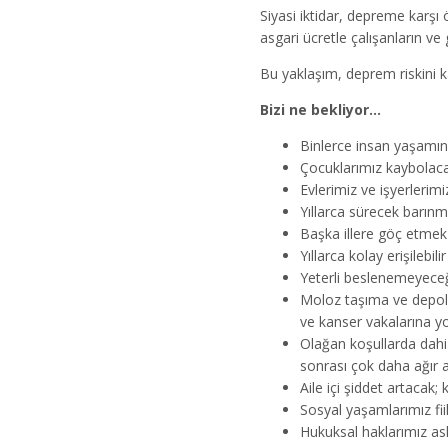
Siyasi iktidar, depreme karş
asgari ücretle çalışanların v
Bu yaklaşım, deprem riskini k
Bizi ne bekliyor…
Binlerce insan yaşamın
Çocuklarımız kaybolaca
Evlerimiz ve işyerlerimiz
Yıllarca sürecek barınm
Başka illere göç etmek
Yıllarca kolay erişilebil
Yeterli beslenemeyeceğ
Moloz taşıma ve depola
ve kanser vakalarına yo
Olağan koşullarda dahi a
sonrası çok daha ağır a
Aile içi şiddet artacak; 
Sosyal yaşamlarımız fii
Hukuksal haklarımız ask