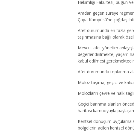
Hekimliği Fakültesi, bugün Ve
Aradan geçen süreye rağmen ta
Çapa Kampüsü’ne çağdaş ihtiy
Afet durumunda en fazla gerek
taşınmasına bağlı olarak özel
Mevcut afet yönetim anlayışl
değerlendirilmekte, yaşam hak
kabul edilmesi gerekmektedir
Afet durumunda toplanma alanl
Moloz taşıma, geçici ve kalıcı 
Molozların çevre ve halk sağ
Geçici barınma alanları önced
haritası kamuoyuyla paylaşılm
Kentsel dönüşüm uygulamaları,
bölgelerin acilen kentsel dön