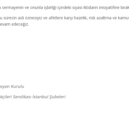
ermayenin ve onunla işbirliği içindeki siyasi iktidarın inisiyatifine bıra
bu sürecin asli öznesiyiz ve afetlere karşı hazırlık, risk azaltma ve kam
devam edeceğiz.
asyon Kurulu
çileri Sendikası İstanbul Şubeleri