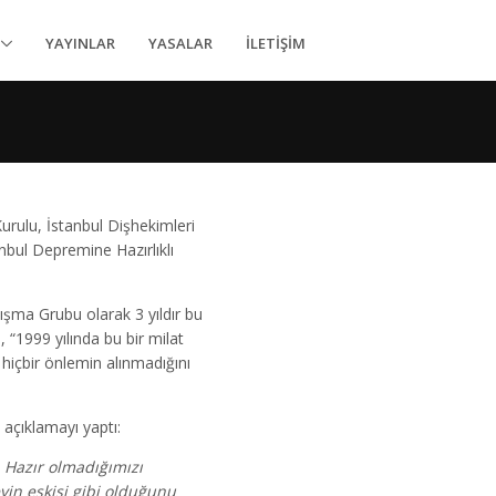
YAYINLAR
YASALAR
İLETİŞİM
rulu, İstanbul Dişhekimleri
bul Depremine Hazırlıklı
ma Grubu olarak 3 yıldır bu
 “1999 yılında bu bir milat
hiçbir önlemin alınmadığını
çıklamayı yaptı:
 Hazır olmadığımızı
yin eskisi gibi olduğunu