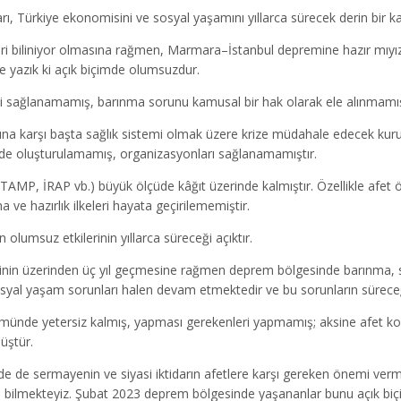
rı, Türkiye ekonomisini ve sosyal yaşamını yıllarca sürecek derin bir k
eri biliniyor olmasına rağmen, Marmara–İstanbul depremine hazır mıy
 yazık ki açık biçimde olumsuzdur.
imi sağlanamamış, barınma sorunu kamusal bir hak olarak ele alınmamış
na karşı başta sağlık sistemi olmak üzere krize müdahale edecek kurum
eyde oluşturulamamış, organizasyonları sağlanamamıştır.
(TAMP, İRAP vb.) büyük ölçüde kâğıt üzerinde kalmıştır. Özellikle afet
 ve hazırlık ilkeleri hayata geçirilememiştir.
lumsuz etkilerinin yıllarca süreceği açıktır.
in üzerinden üç yıl geçmesine rağmen deprem bölgesinde barınma, sa
 sosyal yaşam sorunları halen devam etmektedir ve bu sorunların sürec
özümünde yetersiz kalmış, yapması gerekenleri yapmamış; aksine afet k
üştür.
e de sermayenin ve siyasi iktidarın afetlere karşı gereken önemi verm
nu bilmekteyiz. Şubat 2023 deprem bölgesinde yaşananlar bunu açık bi