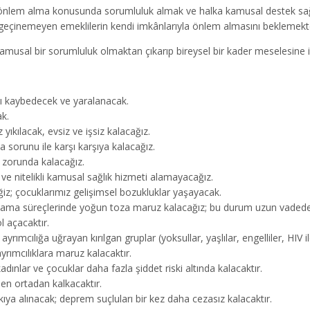
ı önlem alma konusunda sorumluluk almak ve halka kamusal destek sağ
e geçinemeyen emeklilerin kendi imkânlarıyla önlem almasını beklemekte
amusal bir sorumluluk olmaktan çıkarıp bireysel bir kader meselesine 
ı kaybedecek ve yaralanacak.
k.
 yıkılacak, evsiz ve işsiz kalacağız.
a sorunu ile karşı karşıya kalacağız.
 zorunda kalacağız.
ir ve nitelikli kamusal sağlık hizmeti alamayacağız.
iz; çocuklarımız gelişimsel bozukluklar yaşayacak.
ma süreçlerinde yoğun toza maruz kalacağız; bu durum uzun vadede ci
l açacaktır.
yrımcılığa uğrayan kırılgan gruplar (yoksullar, yaşlılar, engelliler, HIV i
yrımcılıklara maruz kalacaktır.
kadınlar ve çocuklar daha fazla şiddet riski altında kalacaktır.
len ortadan kalkacaktır.
ıya alınacak; deprem suçluları bir kez daha cezasız kalacaktır.