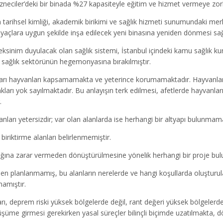
zneciler’deki bir binada %27 kapasiteyle eğitim ve hizmet vermeye zor
rihsel kimliği, akademik birikimi ve sağlık hizmeti sunumundaki merkez
açlara uygun şekilde inşa edilecek yeni binasına yeniden dönmesi sa
sinim duyulacak olan sağlık sistemi, İstanbul içindeki kamu sağlık kur
 sağlık sektörünün hegemonyasına bırakılmıştır.
arı hayvanları kapsamamakta ve yeterince korumamaktadır. Hayvanlar
ları yok sayılmaktadır. Bu anlayışın terk edilmesi, afetlerde hayvanl
.
arı yetersizdir; var olan alanlarda ise herhangi bir altyapı bulunmama
biriktirme alanları belirlenmemiştir.
lığına zarar vermeden dönüştürülmesine yönelik herhangi bir proje bu
en planlanmamış, bu alanların nerelerde ve hangi koşullarda oluşturula
amıştır.
 deprem riski yüksek bölgelerde değil, rant değeri yüksek bölgelerde 
üşüme girmesi gerekirken yasal süreçler bilinçli biçimde uzatılmakta, d