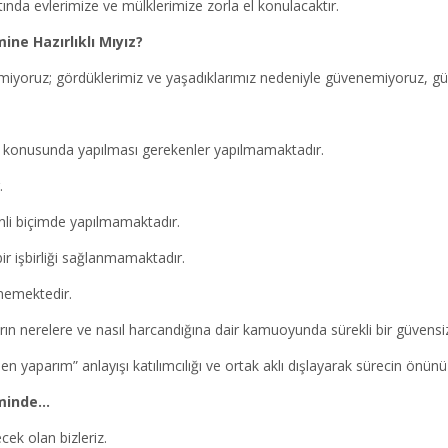
tında evlerimize ve mülklerimize zorla el konulacaktır.
e Hazırlıklı Mıyız?
etmiyoruz; gördüklerimiz ve yaşadıklarımız nedeniyle güvenemiyoruz, g
i konusunda yapılması gerekenler yapılmamaktadır.
.
enli biçimde yapılmamaktadır.
bir işbirliği sağlanmamaktadır.
memektedir.
ın nerelere ve nasıl harcandığına dair kamuoyunda sürekli bir güvensiz
 yaparım” anlayışı katılımcılığı ve ortak aklı dışlayarak sürecin önünü
minde…
ek olan bizleriz.