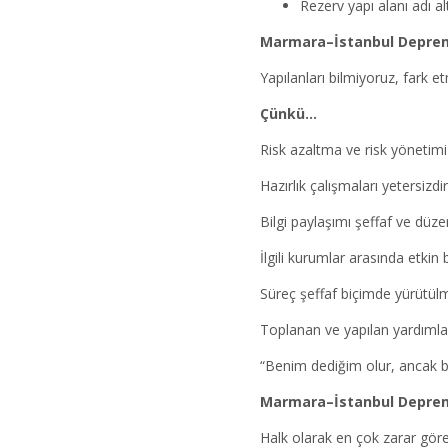
Rezerv yapı alanı adı al
Marmara–İstanbul Depremin
Yapılanları bilmiyoruz, fark 
Çünkü…
Risk azaltma ve risk yönetim
Hazırlık çalışmaları yetersizdir
Bilgi paylaşımı şeffaf ve düz
İlgili kurumlar arasında etkin 
Süreç şeffaf biçimde yürütül
Toplanan ve yapılan yardımlar
“Benim dediğim olur, ancak ben
Marmara–İstanbul Depre
Halk olarak en çok zarar görec