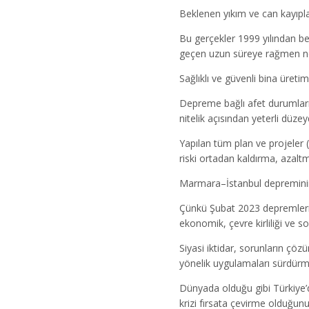
Beklenen yıkım ve can kayıpla
Bu gerçekler 1999 yılından b
geçen uzun süreye rağmen ne
Sağlıklı ve güvenli bina üret
Depreme bağlı afet durumları
nitelik açısından yeterli düz
Yapılan tüm plan ve projeler 
riski ortadan kaldırma, azaltma
Marmara–İstanbul depreminin o
Çünkü Şubat 2023 depremlerin
ekonomik, çevre kirliliği ve
Siyasi iktidar, sorunların ç
yönelik uygulamaları sürdürm
Dünyada olduğu gibi Türkiye’d
krizi fırsata çevirme olduğu