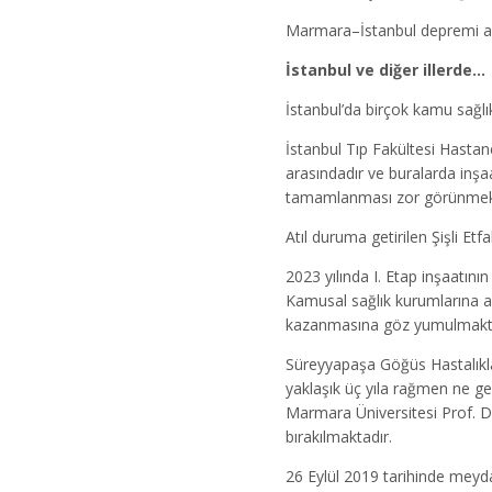
Marmara–İstanbul depremi açı
İstanbul ve diğer illerde…
İstanbul’da birçok kamu sağlı
İstanbul Tıp Fakültesi Hastan
arasındadır ve buralarda inşa
tamamlanması zor görünmekt
Atıl duruma getirilen Şişli Etf
2023 yılında I. Etap inşaatını
Kamusal sağlık kurumlarına a
kazanmasına göz yumulmakta; 
Süreyyapaşa Göğüs Hastalıklar
yaklaşık üç yıla rağmen ne ge
Marmara Üniversitesi Prof. D
bırakılmaktadır.
26 Eylül 2019 tarihinde meyda