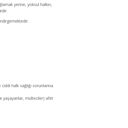
lamak yerine, yoksul halkın,
dir.
indirgemektedir.
ddi halk sağlığı sorunlarına
le yaşayanlar, mülteciler) afet