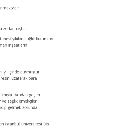
unmaktadır.
a zorlanmıştır.
anesi yıkılan sağlık kurumları
men inşaatların
ı yıl içinde durmuştur.
resini uzatarak para
ılmıştır. Aradan geçen
 ve sağlık emekçileri
gidip gelmek zorunda
n İstanbul Üniversitesi Diş